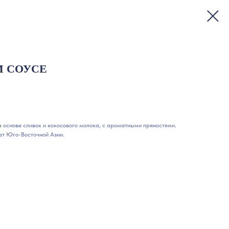
М СОУСЕ
а основе сливок и кокосового молока, с ароматными пряностями.
т Юго-Восточной Азии.