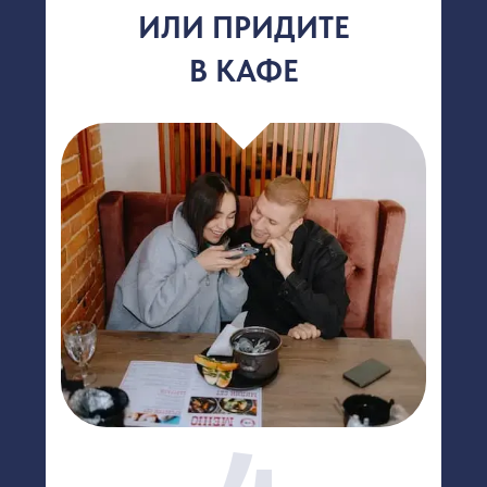
АКЦИЯ «НАПИТОК
ЗА ОТЗЫВ»
Напиши отзыв о нашей работе
и получи бесплатный напиток!
УЗНАТЬ БОЛЬШЕ
Ознакомьтесь с нашими
акциями. Не упустите выгоду!
ВСЕ АКЦИИ