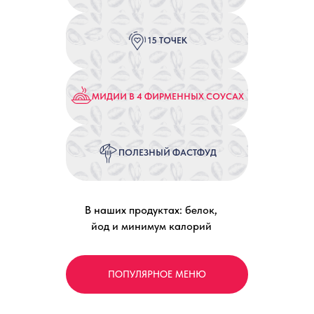
ИЛИ ПРИДИТЕ
В КАФЕ
15 ТОЧЕК
МИДИИ В 4 ФИРМЕННЫХ СОУСАХ
ПОЛЕЗНЫЙ ФАСТФУД
4
В наших продуктах: белок,
йод и минимум калорий
ПОЛУЧИТЕ БОНУС
ПОПУЛЯРНОЕ МЕНЮ