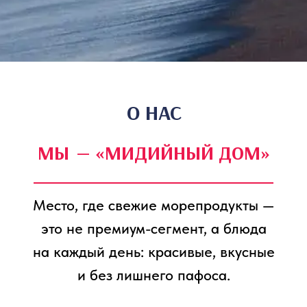
на каждый день: красивые, вкусные
и без лишнего пафоса.
КАК ВСЕ
НАЧИНАЛОСЬ
О НАС
В 2023 году мы открыли
первую точку на побережье,
просто потому что очень
любили мидии и хотели
делиться этой любовью
с другими. Мы решили, что
фастфуд и морепродукты
могут дружить, если подойти
к делу с умом.