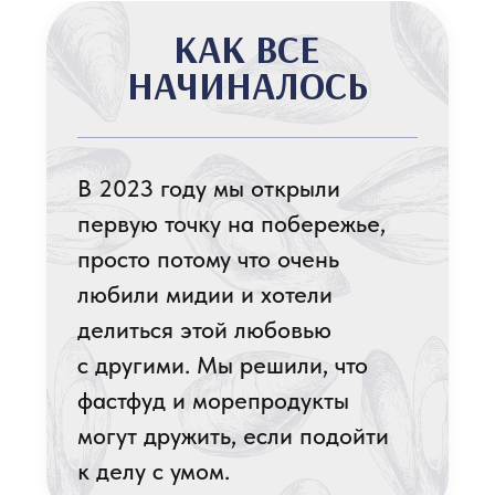
ЧТО СЕЙЧАС
Мы оказались правы: уже через
год к нам приходили семьями,
компаниями и даже
в одиночку — просто
за любимой кастрюлькой
мидий.
Сейчас у нас уже 15 филиалов