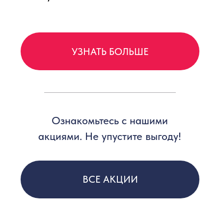
Оплата баллами до 50%
Заказ с доставкой или самовывоз
с отслеживанием готовности
300 бонусов при регистрации
Доставка при заказе через
мобильное приложение на 40%
дешевле, чем при заказе
в ЯндексЕде
г Сочи, г. Санкт-Петербург (пр-т
Маршала Блюхера), г. Нижний Новгород,
г. Ноябрьск, г. Омск, г. Псков, г. Рязань, г.
Тарко-Сале