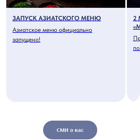
ЗАПУСК АЗИАТСКОГО МЕНЮ
2
«
Азиатское меню официально
Пр
запущено!
по
СМИ о нас