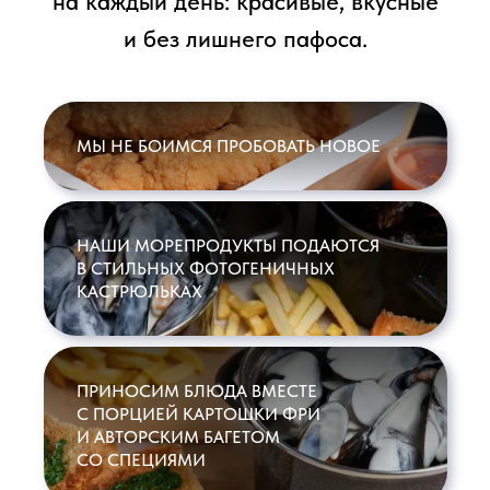
МЫ НЕ БОИМСЯ ПРОБОВАТЬ НОВОЕ
НАШИ МОРЕПРОДУКТЫ ПОДАЮТСЯ
В СТИЛЬНЫХ ФОТОГЕНИЧНЫХ
КАСТРЮЛЬКАХ
Море ближе, чем кажется.
Иногда — всего в одном
квартале от дома.
ПРИНОСИМ БЛЮДА ВМЕСТЕ
С ПОРЦИЕЙ КАРТОШКИ ФРИ
СТАТЬ ЧАСТЬЮ КОМАНДЫ
И АВТОРСКИМ БАГЕТОМ
МИДИЙНОГО ДОМА
СО СПЕЦИЯМИ