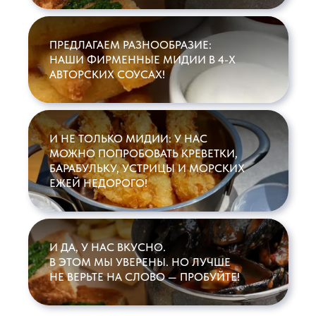
ПРЕДЛАГАЕМ РАЗНООБРАЗИЕ:
ПОЧЕМУ МЫ
НАШИ ФИРМЕННЫЕ МИДИИ В 4-Х
КРУТЫЕ
АВТОРСКИХ СОУСАХ!
11 ГОРОДОВ
И НЕ ТОЛЬКО МИДИИ: У НАС
МОЖНО ПОПРОБОВАТЬ КРЕВЕТКИ,
БАРАБУЛЬКУ, УСТРИЦЫ И МОРСКИХ
ЕЖЕЙ НЕДОРОГО!
С 2023 ГОДА НА РЫНКЕ
МОРЕПРОДУКТЫ КАЖДЫЙ ДЕНЬ
И ДА, У НАС ВКУСНО.
В ЭТОМ МЫ УВЕРЕНЫ. НО ЛУЧШЕ
НЕ ВЕРЬТЕ НА СЛОВО — ПРОБУЙТЕ!
15 ТОЧЕК