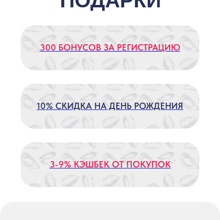
/
СКАЧАТЬ ПРИЛОЖЕНИЕ
midiiniydom@yandex.ru
+7 (938) 462-00-52
МИДИЙНЫЙ
ДОМ
ООО "ГАСТРОМИР"
ОГРНИП 1251800008580
ИНН 1800037594