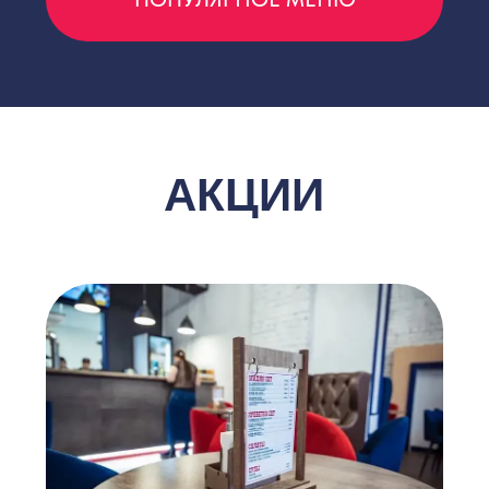
Установи приложение Мидийного
Дома
Делай заказы и копи бонусы
Чем больше заказов, тем больше
бонусов:
до 20 000 руб. — 3%
до 50 000 руб. — 6%
от 50 000 руб. — 9%
Ознакомьтесь с нашими
акциями. Не упустите выгоду!
ВСЕ АКЦИИ