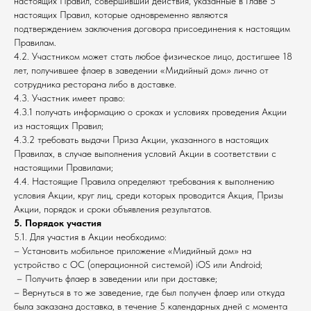
настоящих Правил, совершивший действия, указанные в Главе 5
настоящих Правил, которые одновременно являются
подтверждением заключения договора присоединения к настоящим
Правилам.
4.2. Участником может стать любое физическое лицо, достигшее 18
лет, получившее флаер в заведении «Мидийный дом» лично от
сотрудника ресторана либо в доставке.
4.3. Участник имеет право:
4.3.1 получать информацию о сроках и условиях проведения Акции
из настоящих Правил;
4.3.2 требовать выдачи Приза Акции, указанного в настоящих
Правилах, в случае выполнения условий Акции в соответствии с
настоящими Правилами;
4.4. Настоящие Правила определяют требования к выполнению
условия Акции, круг лиц, среди которых проводится Акция, Призы
Акции, порядок и сроки объявления результатов.
5. Порядок участия
5.1. Для участия в Акции необходимо:
– Установить мобильное приложение «Мидийный дом» на
устройство с ОС (операционной системой) iOS или Android;
– Получить флаер в заведении или при доставке;
– Вернуться в то же заведение, где был получен флаер или откуда
была заказана доставка, в течение 5 календарных дней с момента