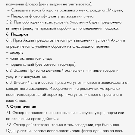
получения флаера (день выдачи не учитывается);
– Совершить заказ блюда из основного меню, раздела «Мидии»;
– Передать флаер официанту до закрытия счёта.
5.2. При соблюдении всех условий, Участнику будет предложено
вытянуть фишку из призовой коробки для определения подарка.
6. Подарки
6.1. Приз Акции предоставляется при выполнении условий Акции и
определяется случайным образом из следующего перечня:
– десерт;
– напиток, пиво или сидр;
– порция мидий (без багета и гарнира).
6.2. Замена Приза на денежный эквивалент или иные товары и
услуги не допускается.
6.3. Внешний вид и состав Приза могут отличаться в зависимости от
конкретного заведения. Изображения на рекламных материалах
носят иллюстративный характер и могут отличаться от реального
вида блюда.
7. Ограничения
7.1. Флаер не подлежит восстановлению в случае утери, порчи или
по окончании срока действия.
7.2. Флаер действителен только в том заведении, где был выдан.
Один участник вправе использовать один флаер один раз за весь